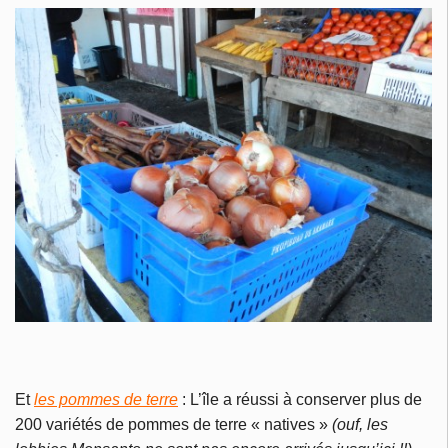
Et
les pommes de terre
: L’île a réussi à conserver plus de
200 variétés de pommes de terre « natives »
(ouf, les