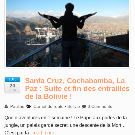
Santa Cruz, Cochabamba, La
JUIL
20
Paz : Suite et fin des entrailles
2015
de la Bolivie !
Pauline
Carnet de route
•
Bolivie
3 Comments
Que d’aventures en 1 semaine ! Le Pape aux portes de la
jungle, un palais gardé secret, une descente de la Mort…
C’est par là :
read more