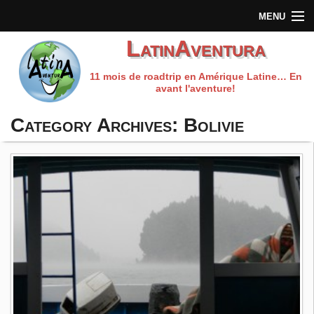
MENU
LatinAventura
Accueil
11 mois de roadtrip en Amérique Latine… En
Qui sommes-nous?
avant l'aventure!
Préparation du voyage
Category Archives:
Bolivie
Carnet de route
Les fils rouges