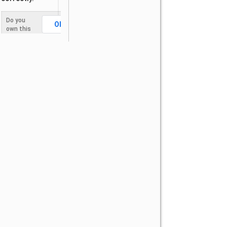
Do you
OK
own this
website?