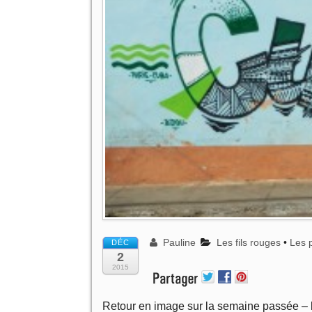
Pauline
Les fils rouges
•
Les 
DÉC
2
2015
Retour en image sur la semaine passée – l’