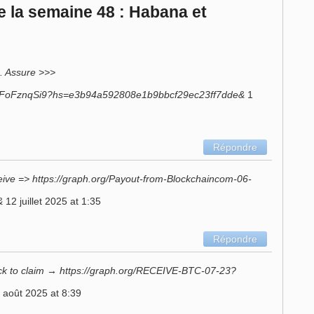
e la semaine 48 : Habana et
. Assure >>>
hnAFoFznqSi9?hs=e3b94a592808e1b9bbcf29ec23ff7dde&
1
Répondre
ve => https://graph.org/Payout-from-Blockchaincom-06-
&
12 juillet 2025 at 1:35
Répondre
k to claim → https://graph.org/RECEIVE-BTC-07-23?
 août 2025 at 8:39