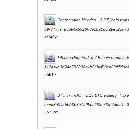
Confirmation Needed - 0.2 Bitcoin tran
09-04?hs=e3b94a592808e1b9bbcf29ec23ff7
sdhr0y
❗ Action Required: 0.7 Bitcoin deposit 
11?hs=e3b94a592808e1b9bbcf29ec23ff7dde
phk4l7
BTC Transfer - 1.15 BTC waiting. Tap t
hs=e3b94a592808e1b9bbcf29ec23ff7dde&
20
5o25od