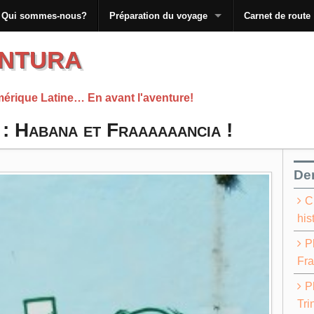
Qui sommes-nous?
Préparation du voyage
Carnet de route
ntura
mérique Latine… En avant l'aventure!
 : Habana et Fraaaaaancia !
Der
C
his
P
Fra
P
Tri