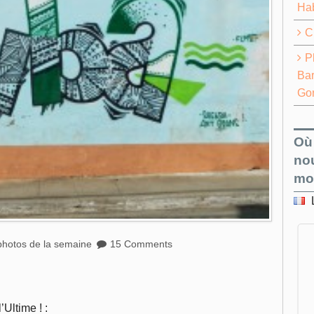
Ha
C
P
Bar
Go
Où
no
mo
photos de la semaine
15 Comments
Ultime ! :