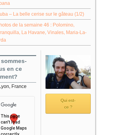
bana
uba – La belle cerise sur le gâteau (1/2)
hotos de la semaine 46 : Polomino,
ranquilla, La Havane, Vinales, Maria-La-
rda
 sommes-
us en ce
ment?
Lyon, France
Qui est-
ce ?
This page
can't load
Google Maps
correctly.