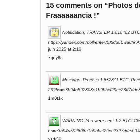
15 comments on “
Photos d
Fraaaaaancia !
”
Notification; TRANSFER 1,515452 BTC
https://yandex.com/poll/enter/BXidu5Ewa8
juin 2025 at 2:16
7qqy8s
Message: Process 1,652811 BTC. Recei
26?hs=e3b94a592808e1b9bbcf29ec23ff7dde
1m8t1x
WARNING: You were sent 1.2 BTC! Clic
hs=e3b94a592808e1b9bbcf29ec23ff7dde&
14
xsrk56