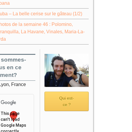
bana
uba – La belle cerise sur le gâteau (1/2)
hotos de la semaine 46 : Polomino,
ranquilla, La Havane, Vinales, Maria-La-
rda
 sommes-
us en ce
ment?
Lyon, France
Qui est-
ce ?
This page
can't load
Google Maps
correctly.