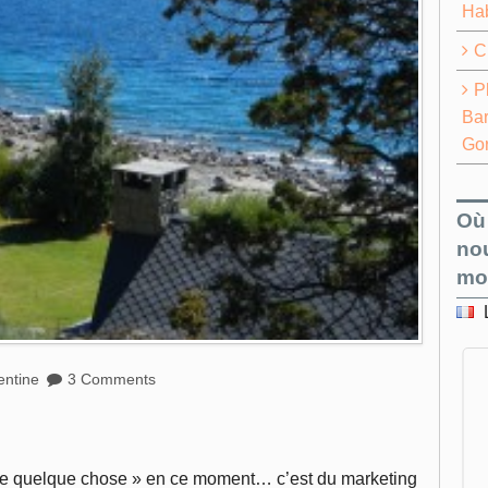
Ha
C
P
Bar
Go
Où
no
mo
entine
3 Comments
es de quelque chose » en ce moment… c’est du marketing