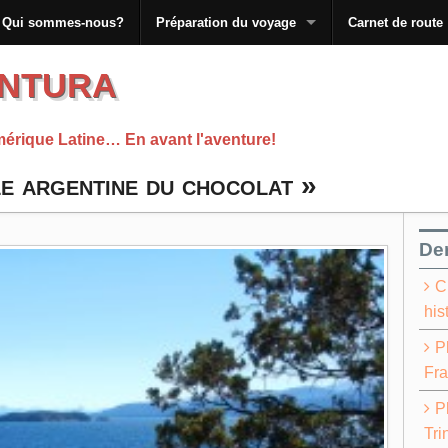
Qui sommes-nous?
Préparation du voyage
Carnet de route
ntura
mérique Latine… En avant l'aventure!
le argentine du chocolat »
Der
C
his
P
Fra
P
Tri