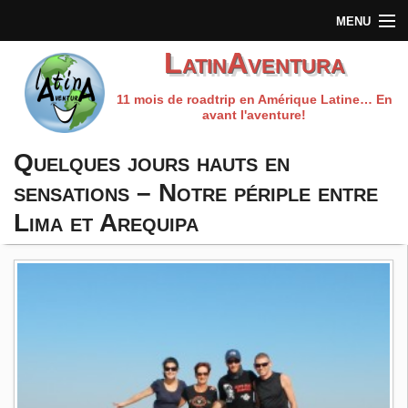
MENU
LatinAventura
Accueil
11 mois de roadtrip en Amérique Latine… En
Qui sommes-nous?
avant l'aventure!
Préparation du voyage
Quelques jours hauts en
sensations – Notre périple entre
Carnet de route
Lima et Arequipa
Les fils rouges