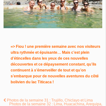
=> Fiou ! une première semaine avec nos visiteurs
ultra rythmée et épuisante… Mais c’est plein
d’étincelles dans les yeux de ces nouvelles
découvertes et ce dépaysement constant, qu’ils
continuent à s’émerveiller de tout et qu’on
s’embarque pour de nouvelles aventures du côté
bolivien du lac Titicaca !
Photos de la semaine 31 : Trujillo, Chiclayo et Lima
Photos de la semaine 32 : Lima, Huacachina, Arequipa,