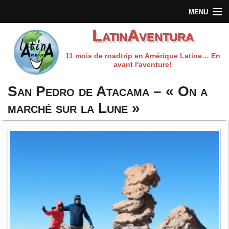
MENU
LatinAventura
Accueil
11 mois de roadtrip en Amérique Latine… En
Qui sommes-nous?
avant l'aventure!
Préparation du voyage
San Pedro de Atacama – « On a
marché sur la Lune »
Carnet de route
Les fils rouges