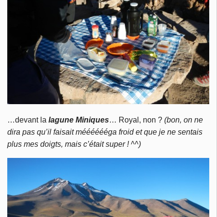
…devant la
lagune Miniques
… Royal, non ?
(bon, on ne
dira pas qu’il faisait mééééééga froid et que je ne sentais
plus mes doigts, mais c’était super ! ^^)