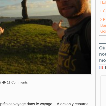
Ha
C
P
Bar
Go
Où
no
mo
i
11 Comments
té après ce voyage dans le voyage… Alors on y retourne