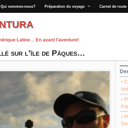
Qui sommes-nous?
Préparation du voyage
Carnet de route
ntura
mérique Latine… En avant l'aventure!
llé sur l’île de Pâques…
Der
C
his
P
Fra
P
Tri