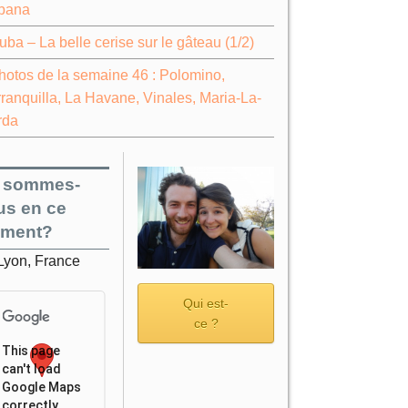
bana
uba – La belle cerise sur le gâteau (1/2)
hotos de la semaine 46 : Polomino,
ranquilla, La Havane, Vinales, Maria-La-
rda
 sommes-
us en ce
ment?
Lyon, France
Qui est-
ce ?
This page
can't load
Google Maps
correctly.