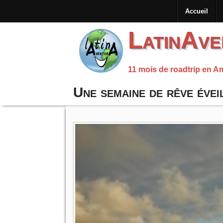
Accueil
LatinAve
11 mois de roadtrip en A
Une semaine de rêve évei