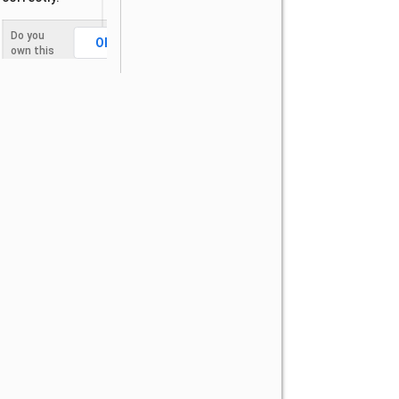
Do you
OK
own this
website?