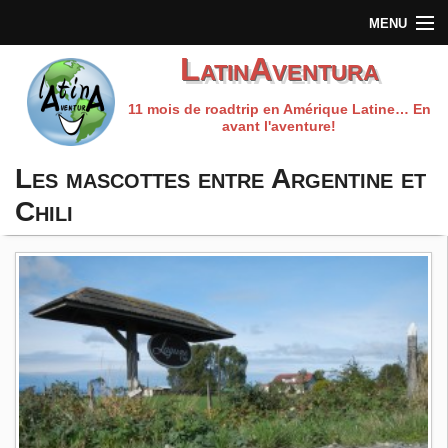
MENU
LatinAventura
Accueil
11 mois de roadtrip en Amérique Latine… En
Qui sommes-nous?
avant l'aventure!
Préparation du voyage
Les mascottes entre Argentine et
Chili
Carnet de route
Les fils rouges