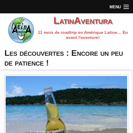
MENU
LatinAventura
Accueil
11 mois de roadtrip en Amérique Latine… En
Qui sommes-nous?
avant l'aventure!
Préparation du voyage
Les découvertes : Encore un peu
de patience !
Carnet de route
Les fils rouges