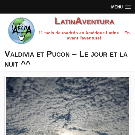
MENU
LatinAventura
Accueil
11 mois de roadtrip en Amérique Latine… En
Qui sommes-nous?
avant l'aventure!
Préparation du voyage
Valdivia et Pucon – Le jour et la
nuit ^^
Carnet de route
Les fils rouges