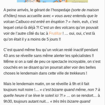
A peine arrivés, le gérant de l’hospedaje
(sorte de maison
d’hôtes)
nous accueille avec
« vous avez entendu que le
volcan Calbuco est entré en éruption ? »
-hein, euh, c’est
lequel celui-là déjà ?! C’est un des volcans qu’on pouvait
voir de l’autre côté du lac à
Frutillar
! … oui, oui, c’est là
qu’on était il y a moins de 5 jours !!
C’est quand même fou qu’un volcan resté inactif pendant
43 ans se réveille sans même alerter les spécialistes !!
Même si on a raté de peu ce spectacle incroyable, on s’est
couchés en se disant qu’on pourrait aller voir des belles
choses le lendemain dans cette ville de trekkeurs !
Mais le lendemain matin, on se réveille à 9h et il fait
toujours nuit noire !…
« c’est bizarre quand même, non ? à
quelle heure il se lève le soleil ici ?! »
… on se rendort… à
9h30, toujours autant nuit…
« très très bizarre quand