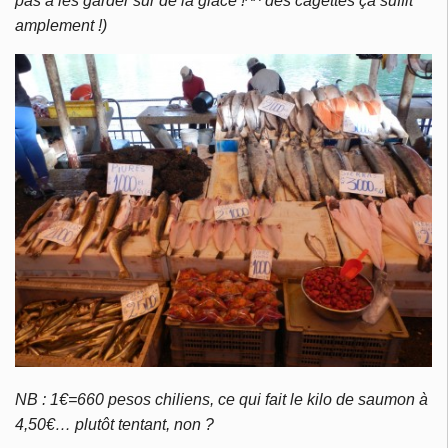
pas à les garder sur de la glace !^^ des cagettes ça suffit
amplement !)
NB : 1€=660 pesos chiliens, ce qui fait le kilo de saumon à
4,50€… plutôt tentant, non ?