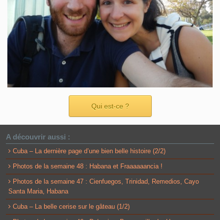
Qui est-ce ?
A découvrir aussi :
Cuba – La dernière page d’une bien belle histoire (2/2)
Photos de la semaine 48 : Habana et Fraaaaaancia !
Photos de la semaine 47 : Cienfuegos, Trinidad, Remedios, Cayo
Santa Maria, Habana
Cuba – La belle cerise sur le gâteau (1/2)